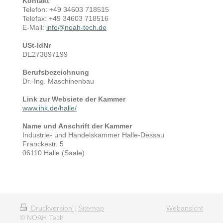
Kontakt
Telefon: +49 34603 718515
Telefax: +49 34603 718516
E-Mail:
info@noah-tech.de
USt-IdNr
DE273897199
Berufsbezeichnung
Dr.-Ing. Maschinenbau
Link zur Websiete der Kammer
www.ihk.de/halle/
Name und Anschrift der Kammer
Industrie- und Handelskammer Halle-Dessau
Franckestr. 5
06110 Halle (Saale)
Druckversion
|
Sitemap
Webansicht
© NOAH Tech